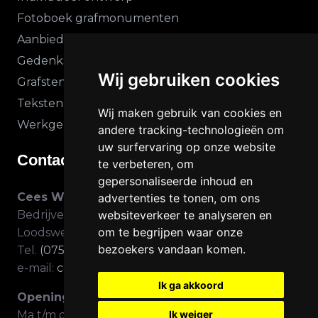
Fotoboek grafmonumenten
Aanbiedingen
Gedenkstenen vanaf Prijzen
Wij gebruiken cookies
Grafstenen laten maken
Teksten Grafsteen
Wij maken gebruik van cookies en
Werkgebied
andere tracking-technologieën om
uw surfervaring op onze website
Contact gegevens
te verbeteren, om
gepersonaliseerde inhoud en
Cees Woud Natuursteen
advertenties te tonen, om ons
Bedrijventerrein Molletjesveer
websiteverkeer te analyseren en
om te begrijpen waar onze
Loodsweg 9 – 1525 RH Westknollendam
bezoekers vandaan komen.
Tel.
(075) 640 34 74
e-mail:
ceeswoud@online.nl
Ik ga akkoord
Openingstijden winkel
Ma t/m do: 10.00 – 17.00
Ik weiger