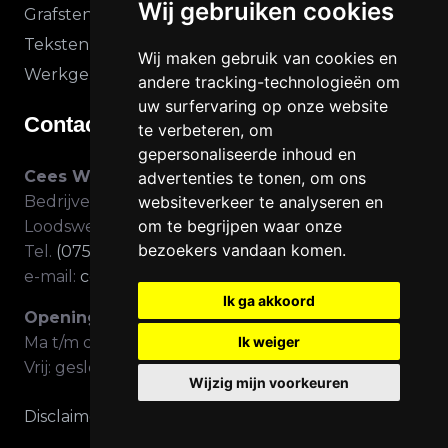
Wij gebruiken cookies
Grafstenen laten maken
Teksten Grafsteen
Wij maken gebruik van cookies en
Werkgebied
andere tracking-technologieën om
uw surfervaring op onze website
Contact gegevens
te verbeteren, om
gepersonaliseerde inhoud en
Cees Woud Natuursteen
advertenties te tonen, om ons
Bedrijventerrein Molletjesveer
websiteverkeer te analyseren en
om te begrijpen waar onze
Loodsweg 9 – 1525 RH Westknollendam
bezoekers vandaan komen.
Tel.
(075) 640 34 74
e-mail:
ceeswoud@online.nl
Ik ga akkoord
Openingstijden winkel
Ma t/m do: 10.00 – 17.00
Ik weiger
Vrij: gesloten
Wijzig mijn voorkeuren
Disclaimer beeldmateriaal